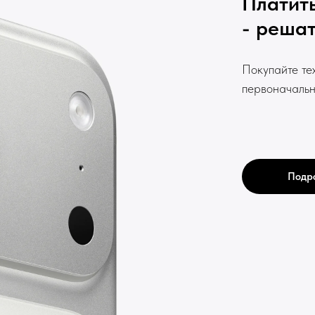
Платить
- решат
Покупайте те
первоначальн
Подр