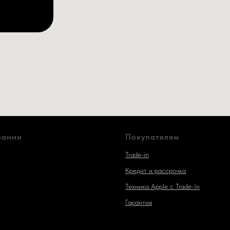
пании
Покупателям
Trade-in
Кредит и рассрочка
Техника Apple c Trade-In
Гарантия