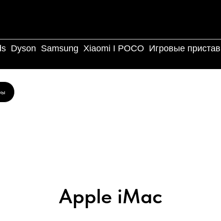
ds
Dyson
Samsung
Xiaomi I POCO
Игровые пристав
ры
Apple iMac