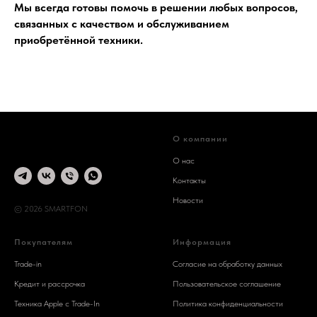
Мы всегда готовы помочь в решении любых вопросов,
связанных с качеством и обслуживанием
приобретённой техники.
О компании
О нас
Контакты
Новости
© 2026 SMARTFON
Покупателям
Информация
Trade-in
Согласие на обработку данных
Кредит и рассрочка
Пользовательское соглашение
Техника Apple c Trade-In
Политика конфиденциальности